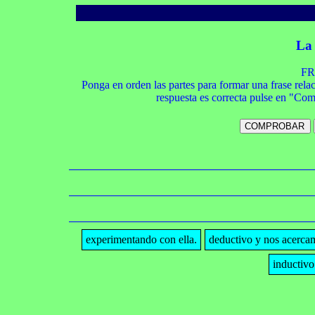
La 
FR
Ponga en orden las partes para formar una frase rel
respuesta es correcta pulse en "Co
experimentando con ella.
deductivo y nos acerca
inductivo